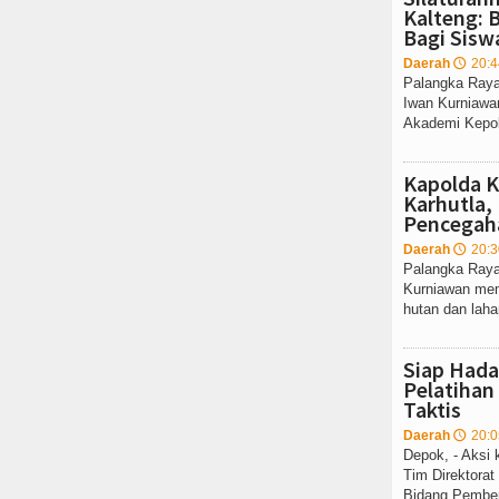
Kalteng: 
Bagi Siswa
Daerah
20:4
🕔
Palangka Raya 
Iwan Kurniawa
Akademi Kepoli
Kapolda 
Karhutla,
Pencegah
Daerah
20:3
🕔
Palangka Raya
Kurniawan me
hutan dan lahan
Siap Hada
Pelatihan
Taktis
Daerah
20:0
🕔
Depok, - Aksi
Tim Direktorat
Bidang Pember