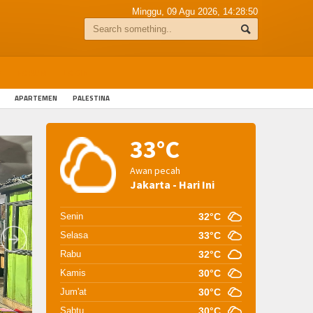
Minggu, 09 Agu 2026,
14:28:51
A
FORUM
LOGIN
APARTEMEN
PALESTINA
33°C
Awan pecah
Jakarta - Hari Ini
Senin
32°C
Selasa
33°C
Rabu
32°C
Kamis
30°C
Jum'at
30°C
Sabtu
30°C