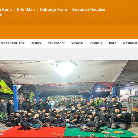
g Kami
Info Iklan
Hubungi Kami
Susunan Redaksi
r
RODUK
INDEX BERITA
DOWNLOAD
VIDEO
GALLERY
AGEND
METROPOLITAN
BISNIS
TEKNOLOGI
WISATA
KAMPUS
BOLA
NASIONAL