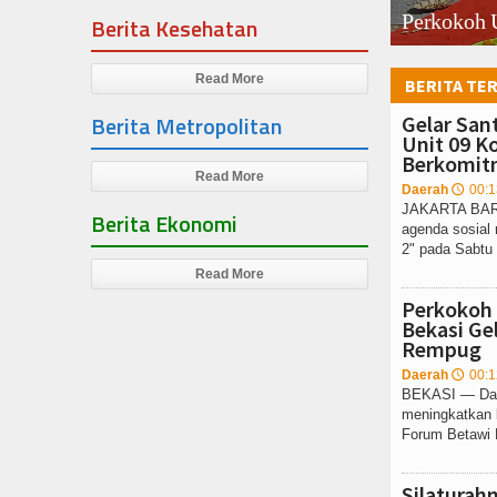
, Karang Tar,..
enanganan Karh,..
Perkokoh 
Berita Kesehatan
Read More
BERITA TE
Berita Metropolitan
Gelar San
Unit 09 K
Berkomit
Read More
Daerah
00:1
🕔
JAKARTA BARA
Berita Ekonomi
agenda sosial 
2" pada Sabtu 
Read More
Perkokoh
Bekasi Ge
Rempug
Daerah
00:1
🕔
BEKASI — Dala
meningkatkan 
Forum Betawi 
Silaturah