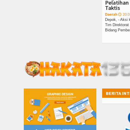
Pelatihan
Taktis
Daerah
20:0
🕔
Depok, - Aksi
Tim Direktorat
Bidang Pember
BERITA IN