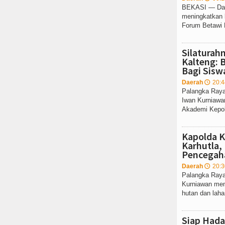
BEKASI — Dala
meningkatkan 
Forum Betawi 
Silaturah
Kalteng: 
Bagi Siswa
Daerah
20:4
🕔
Palangka Raya 
Iwan Kurniawa
Akademi Kepoli
Kapolda 
Karhutla,
Pencegah
Daerah
20:3
🕔
Palangka Raya
Kurniawan me
hutan dan lahan
Siap Hada