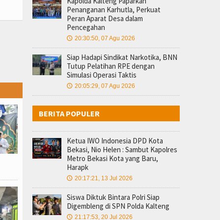
Kapolda Kalteng Paparkan
Penanganan Karhutla, Perkuat
Peran Aparat Desa dalam
Pencegahan
20:30:50, 07 Agu 2026
🕔
Siap Hadapi Sindikat Narkotika, BNN
Tutup Pelatihan RPE dengan
Simulasi Operasi Taktis
20:05:29, 07 Agu 2026
🕔
BERITA POPULER
Ketua IWO Indonesia DPD Kota
Bekasi, Nio Helen : Sambut Kapolres
Metro Bekasi Kota yang Baru,
Harapk
20:17:21, 13 Jul 2026
🕔
Siswa Diktuk Bintara Polri Siap
Digembleng di SPN Polda Kalteng
21:17:53, 20 Jul 2026
🕔