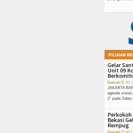
PILIHAN RE
Gelar San
Unit 09 K
Berkomit
Daerah
00:1
🕔
JAKARTA BARA
agenda sosial 
2" pada Sabtu 
Perkokoh
Bekasi Ge
Rempug
Daerah
00:1
🕔