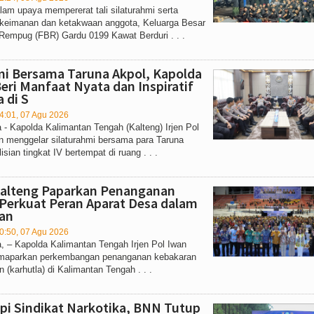
m upaya mempererat tali silaturahmi serta
keimanan dan ketakwaan anggota, Keluarga Besar
Rempug (FBR) Gardu 0199 Kawat Berduri . . .
mi Bersama Taruna Akpol, Kapolda
Beri Manfaat Nyata dan Inspiratif
 di S
4:01, 07 Agu 2026
- Kapolda Kalimantan Tengah (Kalteng) Irjen Pol
n menggelar silaturahmi bersama para Taruna
sian tingkat IV bertempat di ruang . . .
Kalteng Paparkan Penanganan
 Perkuat Peran Aparat Desa dalam
an
0:50, 07 Agu 2026
, – Kapolda Kalimantan Tengah Irjen Pol Iwan
maparkan perkembangan penanganan kebakaran
 (karhutla) di Kalimantan Tengah . . .
pi Sindikat Narkotika, BNN Tutup