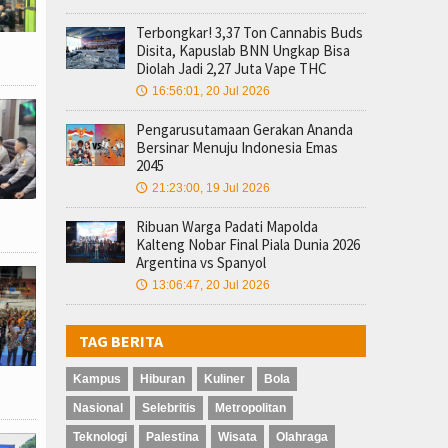
Terbongkar! 3,37 Ton Cannabis Buds
Disita, Kapuslab BNN Ungkap Bisa
Diolah Jadi 2,27 Juta Vape THC
16:56:01, 20 Jul 2026
🕔
Pengarusutamaan Gerakan Ananda
Bersinar Menuju Indonesia Emas
2045
21:23:00, 19 Jul 2026
🕔
Ribuan Warga Padati Mapolda
Kalteng Nobar Final Piala Dunia 2026
Argentina vs Spanyol
13:06:47, 20 Jul 2026
🕔
TAG BERITA
Kampus
Hiburan
Kuliner
Bola
Nasional
Selebritis
Metropolitan
Teknologi
Palestina
Wisata
Olahraga