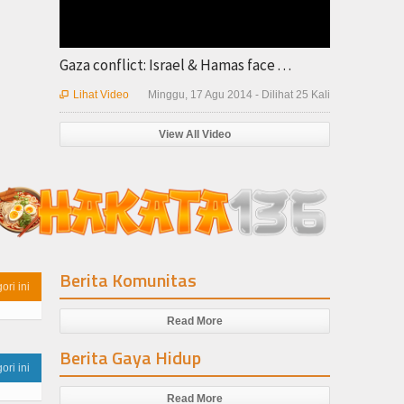
Gaza conflict: Israel & Hamas face . . .
Lihat Video
Minggu, 17 Agu 2014 - Dilihat 25 Kali

View All Video
Berita Komunitas
ori ini
Read More
Berita Gaya Hidup
ori ini
Read More