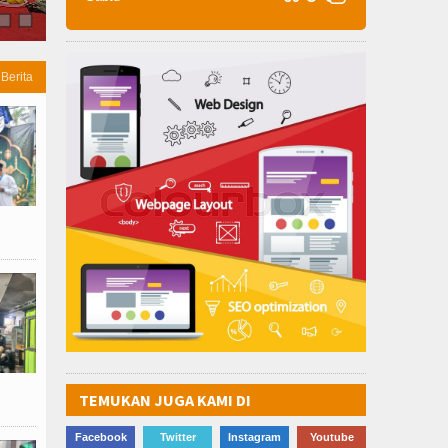
Silaturahmi Bersama Taruna Akpol, Kapold,..
 Berita
TEMUKAN JUGA KAMI DI
Facebook
Twitter
Instagram
Youtube