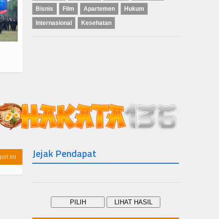
Bisnis
Film
Apartemen
Hukum
Internasional
Kesehatan
Jejak Pendapat
ori ini