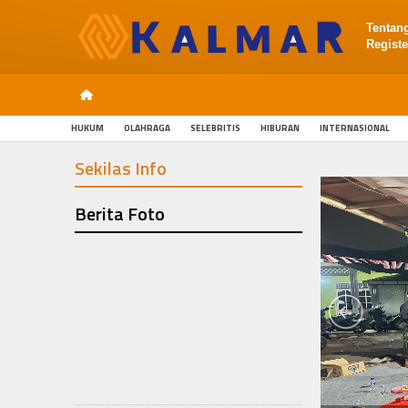
Tentan
Registe
PEMBERITAAN MEDIA SIBER
INFO KALMAR
P
HUKUM
OLAHRAGA
SELEBRITIS
HIBURAN
INTERNASIONAL
Sekilas Info
Berita Foto