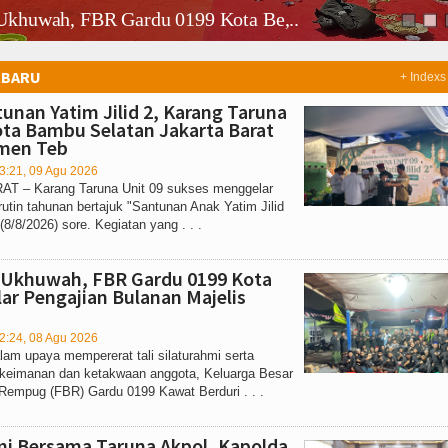
Ukhuwah, FBR Gardu 0199 Kota Be,..
RBARU
+ Indexs
tunan Yatim Jilid 2, Karang Taruna
ota Bambu Selatan Jakarta Barat
men Teb
3:21, 09 Agu 2026
T – Karang Taruna Unit 09 sukses menggelar
rutin tahunan bertajuk "Santunan Anak Yatim Jilid
(8/8/2026) sore. Kegiatan yang . . .
 Ukhuwah, FBR Gardu 0199 Kota
lar Pengajian Bulanan Majelis
2:24, 08 Agu 2026
m upaya mempererat tali silaturahmi serta
keimanan dan ketakwaan anggota, Keluarga Besar
Rempug (FBR) Gardu 0199 Kawat Berduri . . .
mi Bersama Taruna Akpol, Kapolda