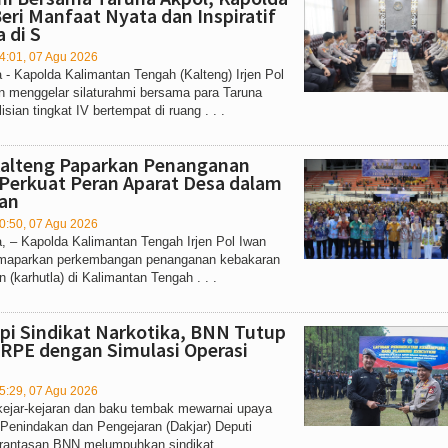
Beri Manfaat Nyata dan Inspiratif
 di S
4:01, 07 Agu 2026
- Kapolda Kalimantan Tengah (Kalteng) Irjen Pol
n menggelar silaturahmi bersama para Taruna
sian tingkat IV bertempat di ruang . . .
Kalteng Paparkan Penanganan
 Perkuat Peran Aparat Desa dalam
an
0:50, 07 Agu 2026
, – Kapolda Kalimantan Tengah Irjen Pol Iwan
maparkan perkembangan penanganan kebakaran
 (karhutla) di Kalimantan Tengah . . .
pi Sindikat Narkotika, BNN Tutup
 RPE dengan Simulasi Operasi
5:29, 07 Agu 2026
 kejar-kejaran dan baku tembak mewarnai upaya
 Penindakan dan Pengejaran (Dakjar) Deputi
antasan BNN melumpuhkan sindikat . . .