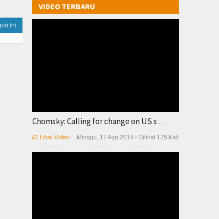
VIDEO TERBARU
ori ini
Chomsky: Calling for change on US s . . .
Lihat Video
Minggu, 17 Agu 2014 - Dilihat 125 Kali
