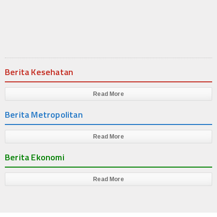
Produk
Cluster
Apartemen
Berita Kesehatan
Kuliner
Index Berita
Read More
Berita Metropolitan
Download
Video
Read More
Berita Ekonomi
Gallery
Agenda
Read More
Forum