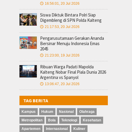
16:56:01, 20 Jul 2026
🕔
Siswa Diktuk Bintara Polri Siap
Digembleng di SPN Polda Kalteng
21:17:53, 20 Jul 2026
🕔
Pengarusutamaan Gerakan Ananda
Bersinar Menuju Indonesia Emas
2045
21:23:00, 19 Jul 2026
🕔
Ribuan Warga Padati Mapolda
Kalteng Nobar Final Piala Dunia 2026
Argentina vs Spanyol
13:06:47, 20 Jul 2026
🕔
TAG BERITA
Kampus
Hukum
Nasional
Olahraga
Metropolitan
Bola
Teknologi
Kesehatan
Apartemen
Internasional
Kuliner