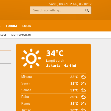
Sabtu, 08 Agu 2026,
06:10:13
A
FORUM
LOGIN
LOGI
METROPOLITAN
34°C
Langit cerah
Jakarta - Hari Ini
Minggu
32°C
Senin
31°C
Selasa
31°C
Rabu
30°C
Kamis
31°C
Jum'at
30°C