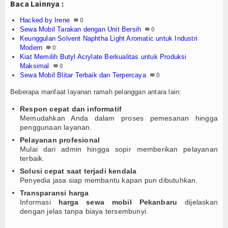
Login
Baca Lainnya :
Hacked by Irene
0
Sewa Mobil Tarakan dengan Unit Bersih
0
Keunggulan Solvent Naphtha Light Aromatic untuk Industri
Modern
0
Kiat Memilih Butyl Acrylate Berkualitas untuk Produksi
Maksimal
0
Sewa Mobil Blitar Terbaik dan Terpercaya
0
Beberapa manfaat layanan ramah pelanggan antara lain:
Respon cepat dan informatif
Memudahkan Anda dalam proses pemesanan hingga
penggunaan layanan.
Pelayanan profesional
Mulai dari admin hingga sopir memberikan pelayanan
terbaik.
Solusi cepat saat terjadi kendala
Penyedia jasa siap membantu kapan pun dibutuhkan.
Transparansi harga
Informasi
harga sewa mobil Pekanbaru
dijelaskan
dengan jelas tanpa biaya tersembunyi.