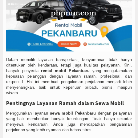
Produk
Cluster
Apartemen
Kuliner
Index Berita
Dalam memilih layanan transportasi, kenyamanan tidak hanya
ditentukan oleh kendaraan, tetapi juga kualitas pelayanan. Kini,
banyak penyedia
rental mobil Pekanbaru
yang mengutamakan
Download
kepuasan pelanggan dengan layanan ramah, profesional, dan
responsif. Hal ini membuat pengalaman perjalanan menjadi lebih
Video
menyenangkan, baik untuk keperluan pribadi, bisnis, maupun
wisata.
Gallery
Pentingnya Layanan Ramah dalam Sewa Mobil
Agenda
Menggunakan layanan
sewa mobil Pekanbaru
dengan pelayanan
yang baik memberikan banyak keuntungan. Tidak hanya sekadar
menyewa kendaraan, Anda juga mendapatkan pengalaman
Forum
perjalanan yang lebih nyaman dan bebas stres.