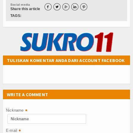
Social media





Share this article
TAGS:
TULISKAN KOMENTAR ANDA DARI ACCOUNT FACEBOOK
WRITE A COMMENT
Nickname
*
E-mail
*