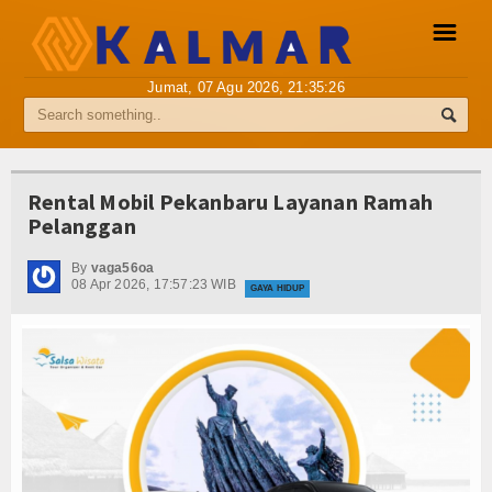
☰
Jumat, 07 Agu 2026,
21:35:26
Pemberitaan Media Siber
Info Kalmar
Rental Mobil Pekanbaru Layanan Ramah
Pelanggan
Internasional
By
vaga56oa
Nasional
08 Apr 2026, 17:57:23 WIB
GAYA HIDUP
Ekonomi
Hukum
Hiburan
Sport